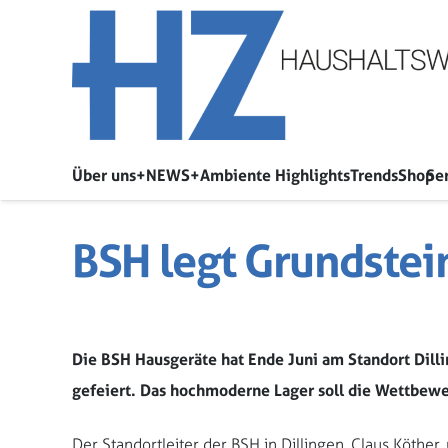
Über uns
+NEWS+
Ambiente Highlights
Trends
Shop
Se
BSH legt Grundstei
Die BSH Hausgeräte hat Ende Juni am Standort Dilli
gefeiert. Das hochmoderne Lager soll die Wettbewer
Der Standortleiter der BSH in Dillingen, Claus Köther