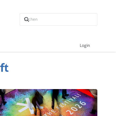
Login
ft