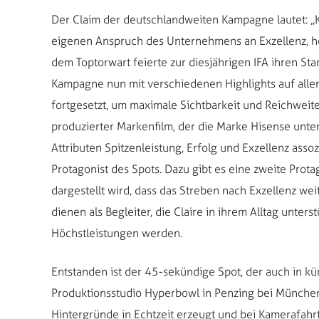
Der Claim der deutschlandweiten Kampagne lautet: „K
eigenen Anspruch des Unternehmens an Exzellenz, h
dem Toptorwart feierte zur diesjährigen IFA ihren Sta
Kampagne nun mit verschiedenen Highlights auf allen
fortgesetzt, um maximale Sichtbarkeit und Reichweite
produzierter Markenfilm, der die Marke Hisense unte
Attributen Spitzenleistung, Erfolg und Exzellenz asso
Protagonist des Spots. Dazu gibt es eine zweite Protag
dargestellt wird, dass das Streben nach Exzellenz we
dienen als Begleiter, die Claire in ihrem Alltag unte
Höchstleistungen werden.
Entstanden ist der 45-sekündige Spot, der auch in kü
Produktionsstudio Hyperbowl in Penzing bei Münch
Hintergründe in Echtzeit erzeugt und bei Kamerafahrt