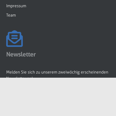
Impressum
Team
Newsletter
Melden Sie sich zu unserem zweiwöchig erscheinenden
Newsletter an!
ANMELDEN
© Eisenwaren-Zeitung GmbH by
media-grafixx