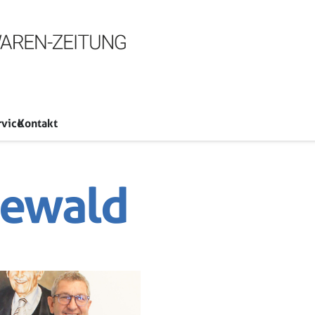
rvice
Kontakt
newald