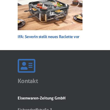
IFA: Severin stellt neues Raclette vor
Kontakt
Eisenwaren-Zeitung GmbH
Eichendorffstraße 3