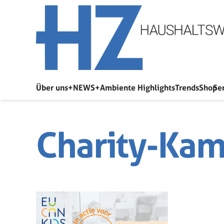
Über uns
+NEWS+
Ambiente Highlights
Trends
Shop
Se
Charity-Ka