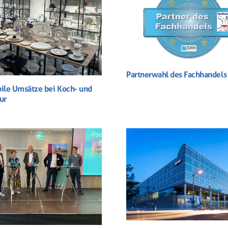
Partnerwahl des Fachhandel
bile Umsätze bei Koch- und
ur