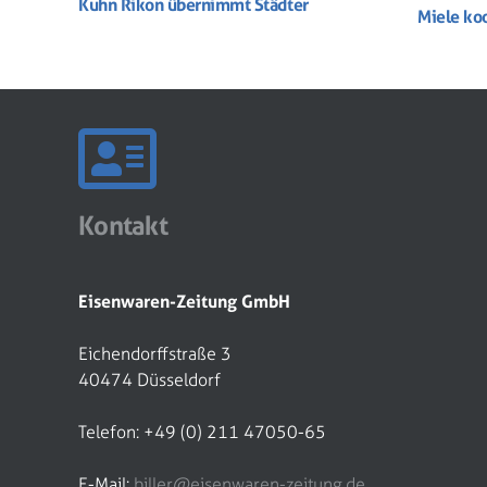
Kuhn Rikon übernimmt Städter
Miele ko
Kontakt
Eisenwaren-Zeitung GmbH
Eichendorffstraße 3
40474 Düsseldorf
Telefon: +49 (0) 211 47050-65
E-Mail:
biller@eisenwaren-zeitung.de