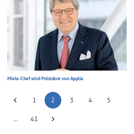
Miele-Chef wird Präsident von Applia
1
2
3
4
5
…
41