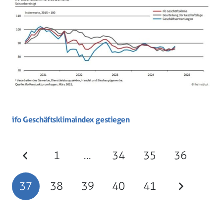
ifo Geschäftsklimaindex gestiegen
1
…
34
35
36
37
38
39
40
41